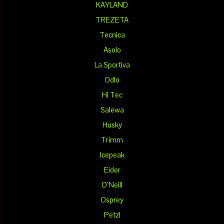
KAYLAND
TREZETA
Tecnica
Asolo
La Sportiva
Odlo
Hi Tec
Salewa
Husky
Trimm
Icepeak
Eider
O’Neill
Osprey
Petzl