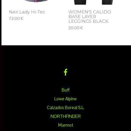
Neri Lady Hi-Tec
WOMEN’S CALIDO
BASE LAYER
72.00 €
LEGGINGS BLACK
20.00 €
ΕΠΙΛΈΞΤΕ
ΕΠΙΛΈΞΤΕ
Buff
Lowe Alpine
Calzados Boreal S.L.
NORTHFINDER
Marmot