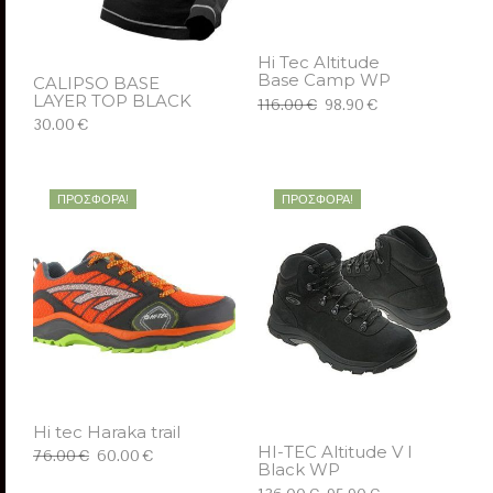
Hi Tec Altitude
Base Camp WP
CALIPSO BASE
LAYER TOP BLACK
116.00 €
98.90 €
30.00 €
ΕΠΙΛΈΞΤΕ
ΕΠΙΛΈΞΤΕ
ΠΡΟΣΦΟΡΆ!
ΠΡΟΣΦΟΡΆ!
Hi tec Haraka trail
HI-TEC Altitude V I
76.00 €
60.00 €
Black WP
ΕΠΙΛΈΞΤΕ